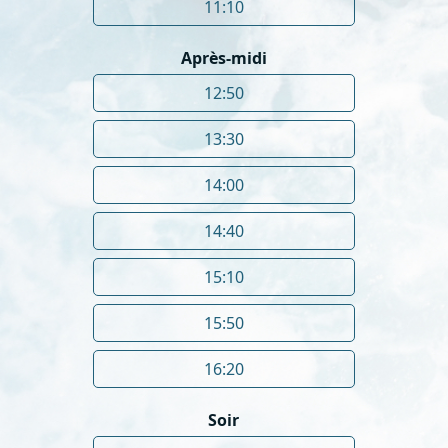
11:10
Après-midi
12:50
13:30
14:00
14:40
15:10
15:50
16:20
Soir